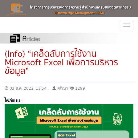
Togg
navi
(Info) “เคล็ดลับการใช้งาน
Microsoft Excel เพื่อการบริหาร
ข้อมูล”
03 ส.ค. 2022, 13:54 .
ศศิณา
1299
ไฟล์แนบ :