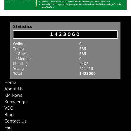
Statistics
1423060
Online
0
Today
585
• Guest
585
• Member
0
Monthly
4402
Yearly
221458
Total
1423060
Home
About Us
KM News
Knowledge
VDO
Blog
Contact Us
Faq