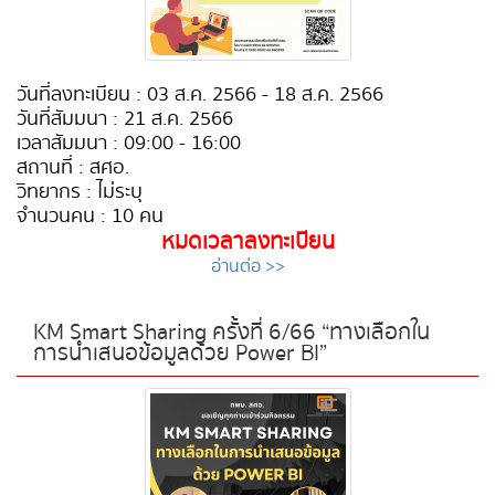
วันที่ลงทะเบียน : 03 ส.ค. 2566 - 18 ส.ค. 2566
วันที่สัมมนา : 21 ส.ค. 2566
เวลาสัมมนา : 09:00 - 16:00
สถานที่ : สศอ.
วิทยากร : ไม่ระบุ
จำนวนคน : 10 คน
หมดเวลาลงทะเบียน
อ่านต่อ >>
KM Smart Sharing ครั้งที่ 6/66 “ทางเลือกใน
การนำเสนอข้อมูลด้วย Power BI”