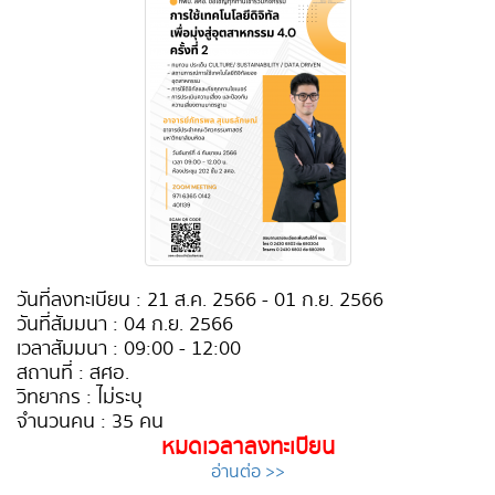
วันที่ลงทะเบียน : 21 ส.ค. 2566 - 01 ก.ย. 2566
วันที่สัมมนา : 04 ก.ย. 2566
เวลาสัมมนา : 09:00 - 12:00
สถานที่ : สศอ.
วิทยากร : ไม่ระบุ
จำนวนคน : 35 คน
หมดเวลาลงทะเบียน
อ่านต่อ >>